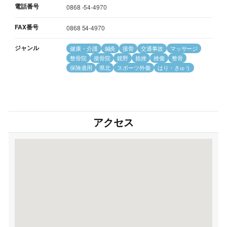
電話番号
0868 -54-4970
FAX番号
0868 54-4970
ジャンル
健康・介護
鍼灸
接骨
交通事故
マッサージ
整骨院
接骨院
鏡野
捻挫
挫傷
整骨
保険適用
県北
スポーツ外傷
はり・きゅう
アクセス