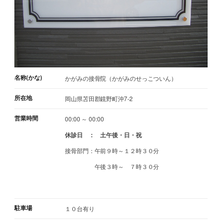
名称(かな)
かがみの接骨院（かがみのせっこついん）
所在地
岡山県苫田郡鏡野町沖7-2
営業時間
00:00 ～ 00:00
休診日 ： 土午後・日・祝
接骨部門：午前９時～１２時３０分
午後３時～ ７時３０分
駐車場
１０台有り