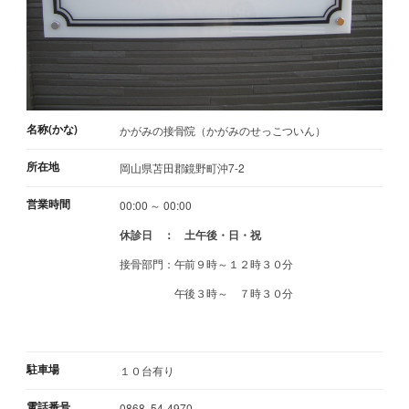
名称(かな)
かがみの接骨院（かがみのせっこついん）
所在地
岡山県苫田郡鏡野町沖7-2
営業時間
00:00 ～ 00:00
休診日 ： 土午後・日・祝
接骨部門：午前９時～１２時３０分
午後３時～ ７時３０分
駐車場
１０台有り
電話番号
0868 -54-4970