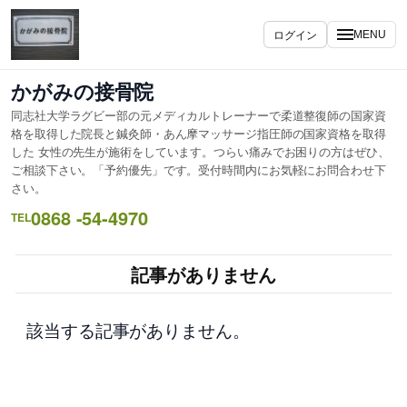
内
容
ログイン
MENU
を
ス
かがみの接骨院
キ
同志社大学ラグビー部の元メディカルトレーナーで柔道整復師の国家資
ッ
格を取得した院長と鍼灸師・あん摩マッサージ指圧師の国家資格を取得
プ
した 女性の先生が施術をしています。つらい痛みでお困りの方はぜひ、
ご相談下さい。「予約優先」です。受付時間内にお気軽にお問合わせ下
さい。
0868 -54-4970
TEL
記事がありません
該当する記事がありません。