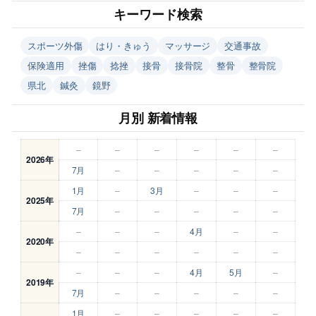
キーワード検索
スポーツ外傷
はり・きゅう
マッサージ
交通事故
保険適用
挫傷
捻挫
接骨
接骨院
整骨
整骨院
県北
鍼灸
鏡野
月別 新着情報
–
–
–
–
–
–
2026年
7月
–
–
–
–
–
1月
–
3月
–
–
–
2025年
7月
–
–
–
–
–
–
–
–
4月
–
–
2020年
–
–
–
–
–
–
–
–
–
4月
5月
–
2019年
7月
–
–
–
–
–
1月
–
–
–
–
–