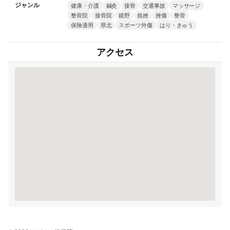
ジャンル
健康・介護
鍼灸
接骨
交通事故
マッサージ
整骨院
接骨院
鏡野
捻挫
挫傷
整骨
保険適用
県北
スポーツ外傷
はり・きゅう
アクセス