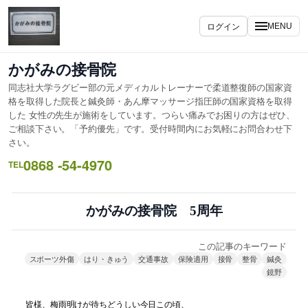
内
容
ログイン
MENU
を
ス
かがみの接骨院
キ
同志社大学ラグビー部の元メディカルトレーナーで柔道整復師の国家資
ッ
格を取得した院長と鍼灸師・あん摩マッサージ指圧師の国家資格を取得
プ
した 女性の先生が施術をしています。つらい痛みでお困りの方はぜひ、
ご相談下さい。「予約優先」です。受付時間内にお気軽にお問合わせ下
さい。
0868 -54-4970
TEL
かがみの接骨院 5周年
この記事のキーワード
スポーツ外傷
はり・きゅう
交通事故
保険適用
接骨
整骨
鍼灸
鏡野
皆様、梅雨明けが待ちどうしい今日この頃、