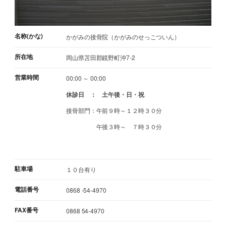
名称(かな)
かがみの接骨院（かがみのせっこついん）
所在地
岡山県苫田郡鏡野町沖7-2
営業時間
00:00 ～ 00:00
休診日 ： 土午後・日・祝
接骨部門：午前９時～１２時３０分
午後３時～ ７時３０分
駐車場
１０台有り
電話番号
0868 -54-4970
FAX番号
0868 54-4970