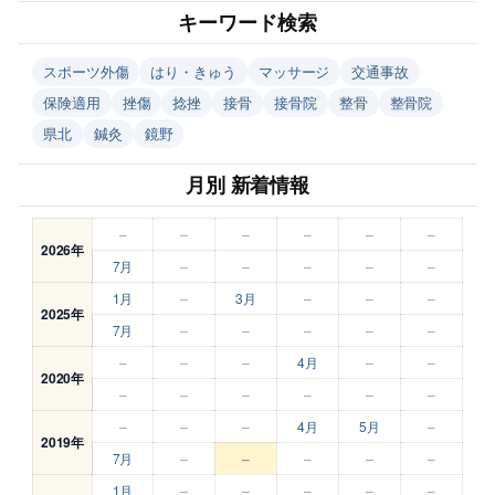
キーワード検索
スポーツ外傷
はり・きゅう
マッサージ
交通事故
保険適用
挫傷
捻挫
接骨
接骨院
整骨
整骨院
県北
鍼灸
鏡野
月別 新着情報
–
–
–
–
–
–
2026年
7月
–
–
–
–
–
1月
–
3月
–
–
–
2025年
7月
–
–
–
–
–
–
–
–
4月
–
–
2020年
–
–
–
–
–
–
–
–
–
4月
5月
–
2019年
7月
–
–
–
–
–
1月
–
–
–
–
–