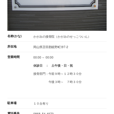
名称(かな)
かがみの接骨院（かがみのせっこついん）
所在地
岡山県苫田郡鏡野町沖7-2
営業時間
00:00 ～ 00:00
休診日 ： 土午後・日・祝
接骨部門：午前９時～１２時３０分
午後３時～ ７時３０分
駐車場
１０台有り
電話番号
0868 -54-4970