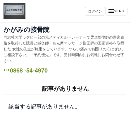
内
容
ログイン
MENU
を
ス
かがみの接骨院
キ
同志社大学ラグビー部の元メディカルトレーナーで柔道整復師の国家資
ッ
格を取得した院長と鍼灸師・あん摩マッサージ指圧師の国家資格を取得
プ
した 女性の先生が施術をしています。つらい痛みでお困りの方はぜひ、
ご相談下さい。「予約優先」です。受付時間内にお気軽にお問合わせ下
さい。
0868 -54-4970
TEL
記事がありません
該当する記事がありません。