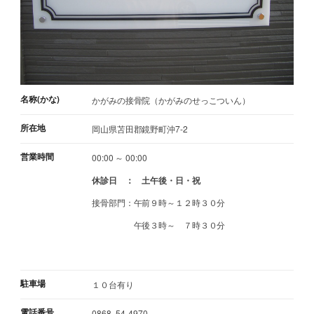
名称(かな)
かがみの接骨院（かがみのせっこついん）
所在地
岡山県苫田郡鏡野町沖7-2
営業時間
00:00 ～ 00:00
休診日 ： 土午後・日・祝
接骨部門：午前９時～１２時３０分
午後３時～ ７時３０分
駐車場
１０台有り
電話番号
0868 -54-4970