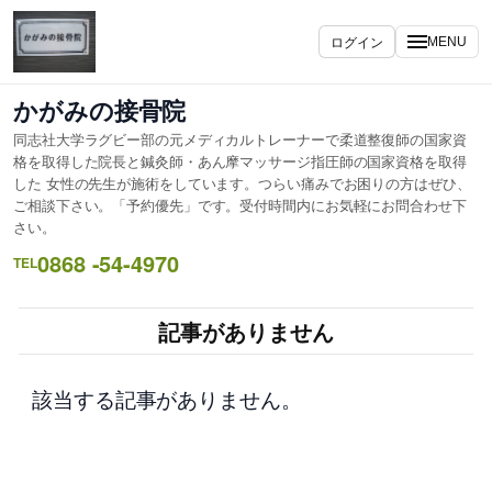
内
容
ログイン
MENU
を
ス
かがみの接骨院
キ
同志社大学ラグビー部の元メディカルトレーナーで柔道整復師の国家資
ッ
格を取得した院長と鍼灸師・あん摩マッサージ指圧師の国家資格を取得
プ
した 女性の先生が施術をしています。つらい痛みでお困りの方はぜひ、
ご相談下さい。「予約優先」です。受付時間内にお気軽にお問合わせ下
さい。
0868 -54-4970
TEL
記事がありません
該当する記事がありません。