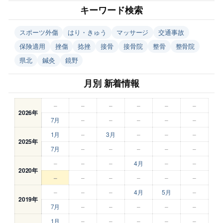
キーワード検索
スポーツ外傷
はり・きゅう
マッサージ
交通事故
保険適用
挫傷
捻挫
接骨
接骨院
整骨
整骨院
県北
鍼灸
鏡野
月別 新着情報
–
–
–
–
–
–
2026年
7月
–
–
–
–
–
1月
–
3月
–
–
–
2025年
7月
–
–
–
–
–
–
–
–
4月
–
–
2020年
–
–
–
–
–
–
–
–
–
4月
5月
–
2019年
7月
–
–
–
–
–
1月
–
–
–
–
–