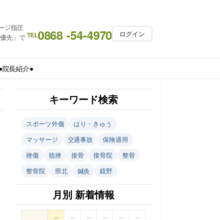
ージ指圧
0868 -54-4970
ログイン
TEL
約優先」で
●院長紹介●
キーワード検索
スポーツ外傷
はり・きゅう
マッサージ
交通事故
保険適用
挫傷
捻挫
接骨
接骨院
整骨
整骨院
県北
鍼灸
鏡野
月別 新着情報
–
–
–
–
–
–