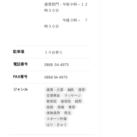
接骨部門：午前９時～１２
時３０分
午後３時～ ７
時３０分
駐車場
１０台有り
電話番号
0868 -54-4970
FAX番号
0868 54-4970
ジャンル
健康・介護
鍼灸
接骨
交通事故
マッサージ
整骨院
接骨院
鏡野
捻挫
挫傷
整骨
保険適用
県北
スポーツ外傷
はり・きゅう