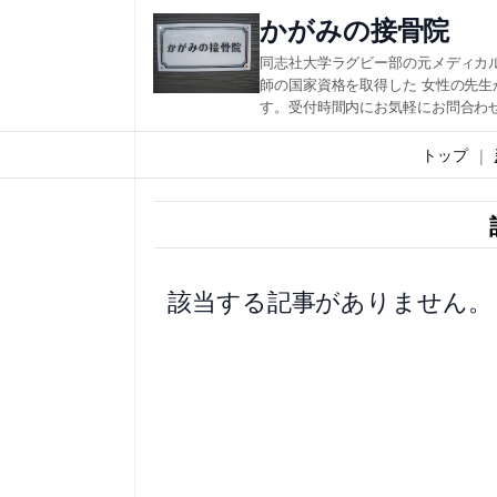
内
かがみの接骨院
容
同志社大学ラグビー部の元メディカ
を
師の国家資格を取得した 女性の先
す。受付時間内にお気軽にお問合わ
ス
キ
トップ
ッ
プ
該当する記事がありません。