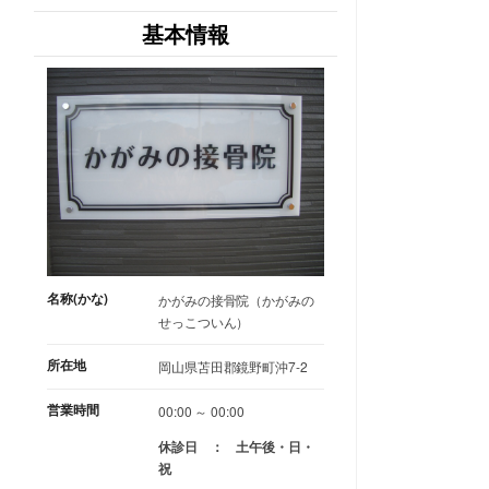
基本情報
名称(かな)
かがみの接骨院（かがみの
せっこついん）
所在地
岡山県苫田郡鏡野町沖7-2
営業時間
00:00 ～ 00:00
休診日 ： 土午後・日・
祝