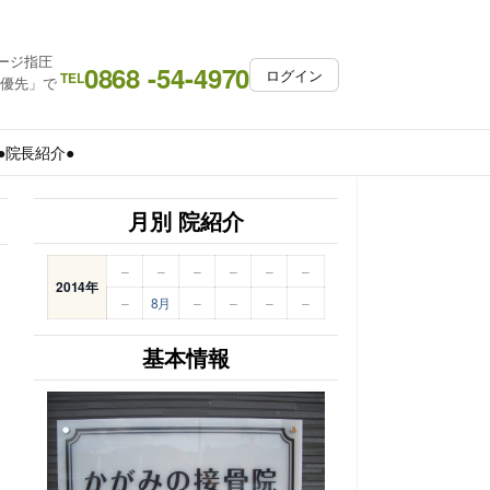
ージ指圧
0868 -54-4970
ログイン
TEL
約優先」で
●院長紹介●
月別 院紹介
–
–
–
–
–
–
2014年
–
8月
–
–
–
–
基本情報