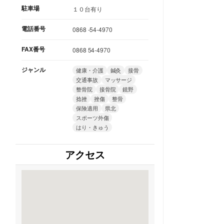
駐車場
１０台有り
電話番号
0868 -54-4970
FAX番号
0868 54-4970
ジャンル
健康・介護
鍼灸
接骨
交通事故
マッサージ
整骨院
接骨院
鏡野
捻挫
挫傷
整骨
保険適用
県北
スポーツ外傷
はり・きゅう
アクセス