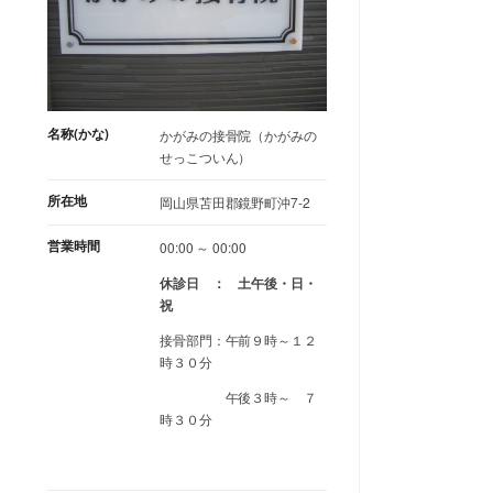
名称(かな)
かがみの接骨院（かがみの
せっこついん）
所在地
岡山県苫田郡鏡野町沖7-2
営業時間
00:00 ～ 00:00
休診日 ： 土午後・日・
祝
接骨部門：午前９時～１２
時３０分
午後３時～ ７
時３０分