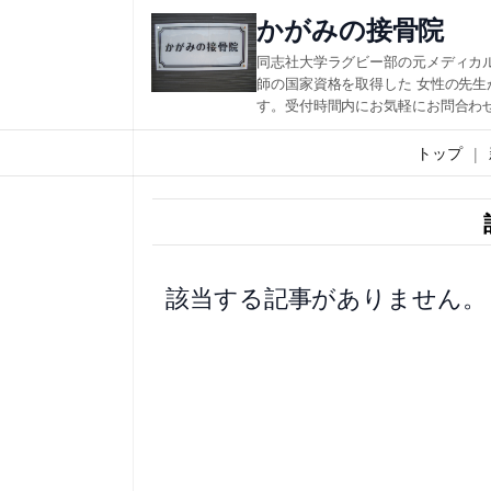
内
かがみの接骨院
容
同志社大学ラグビー部の元メディカ
を
師の国家資格を取得した 女性の先
す。受付時間内にお気軽にお問合わ
ス
キ
トップ
ッ
プ
該当する記事がありません。