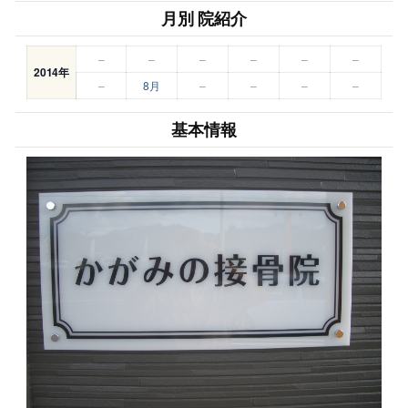
月別 院紹介
–
–
–
–
–
–
2014年
–
8月
–
–
–
–
基本情報