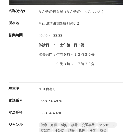
名称(かな)
かがみの接骨院（かがみのせっこついん）
所在地
岡山県苫田郡鏡野町沖7-2
営業時間
00:00 ～ 00:00
休診日 ： 土午後・日・祝
接骨部門：午前９時～１２時３０分
午後３時～ ７時３０分
駐車場
１０台有り
電話番号
0868 -54-4970
FAX番号
0868 54-4970
ジャンル
健康・介護
鍼灸
接骨
交通事故
マッサージ
整骨院
接骨院
鏡野
捻挫
挫傷
整骨