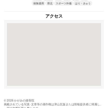
保険適用
県北
スポーツ外傷
はり・きゅう
アクセス
© 2026 かがみの接骨院
掲載されている写真･文章等の著作権は津山瓦版または情報提供者に帰属し、
一切の無断転載を禁じます。