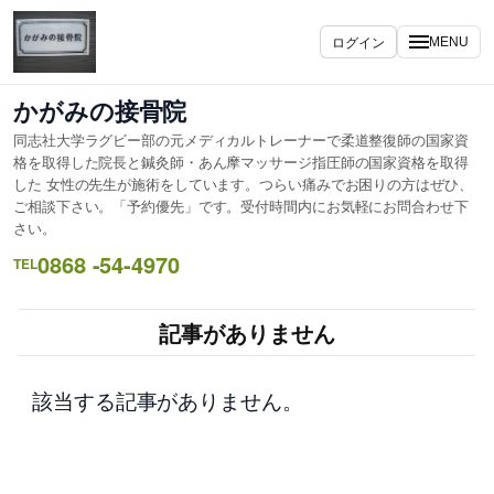
内
容
ログイン
MENU
を
ス
かがみの接骨院
キ
同志社大学ラグビー部の元メディカルトレーナーで柔道整復師の国家資
ッ
格を取得した院長と鍼灸師・あん摩マッサージ指圧師の国家資格を取得
プ
した 女性の先生が施術をしています。つらい痛みでお困りの方はぜひ、
ご相談下さい。「予約優先」です。受付時間内にお気軽にお問合わせ下
さい。
0868 -54-4970
TEL
記事がありません
該当する記事がありません。