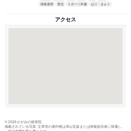
保険適用
県北
スポーツ外傷
はり・きゅう
アクセス
© 2026 かがみの接骨院
掲載されている写真･文章等の著作権は津山瓦版または情報提供者に帰属し、
一切の無断転載を禁じます。