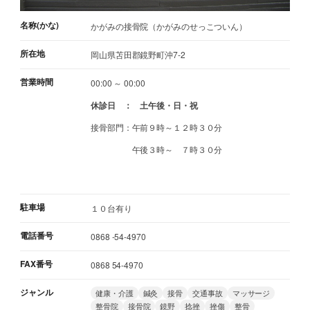
名称(かな)
かがみの接骨院（かがみのせっこついん）
所在地
岡山県苫田郡鏡野町沖7-2
営業時間
00:00 ～ 00:00
休診日 ： 土午後・日・祝
接骨部門：午前９時～１２時３０分
午後３時～ ７時３０分
駐車場
１０台有り
電話番号
0868 -54-4970
FAX番号
0868 54-4970
ジャンル
健康・介護
鍼灸
接骨
交通事故
マッサージ
整骨院
接骨院
鏡野
捻挫
挫傷
整骨