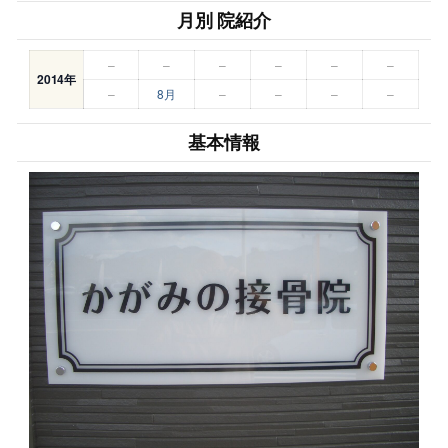
月別 院紹介
–
–
–
–
–
–
2014年
–
8月
–
–
–
–
基本情報