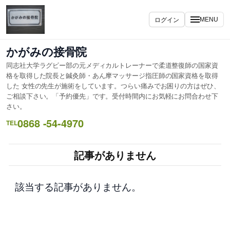
内
容
ログイン
MENU
を
ス
かがみの接骨院
キ
同志社大学ラグビー部の元メディカルトレーナーで柔道整復師の国家資
ッ
格を取得した院長と鍼灸師・あん摩マッサージ指圧師の国家資格を取得
プ
した 女性の先生が施術をしています。つらい痛みでお困りの方はぜひ、
ご相談下さい。「予約優先」です。受付時間内にお気軽にお問合わせ下
さい。
0868 -54-4970
TEL
記事がありません
該当する記事がありません。