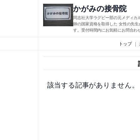
内
かがみの接骨院
容
同志社大学ラグビー部の元メディカ
を
師の国家資格を取得した 女性の先
す。受付時間内にお気軽にお問合わ
ス
キ
トップ
ッ
プ
該当する記事がありません。