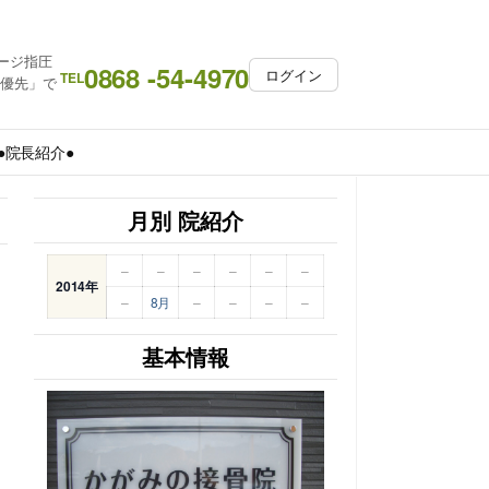
ージ指圧
0868 -54-4970
ログイン
TEL
約優先」で
●院長紹介●
月別 院紹介
–
–
–
–
–
–
2014年
–
8月
–
–
–
–
基本情報