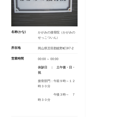
名称(かな)
かがみの接骨院（かがみの
せっこついん）
所在地
岡山県苫田郡鏡野町沖7-2
営業時間
00:00 ～ 00:00
休診日 ： 土午後・日・
祝
接骨部門：午前９時～１２
時３０分
午後３時～ ７
時３０分