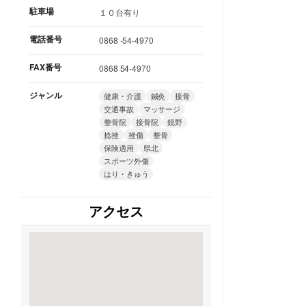
駐車場
１０台有り
電話番号
0868 -54-4970
FAX番号
0868 54-4970
ジャンル
健康・介護
鍼灸
接骨
交通事故
マッサージ
整骨院
接骨院
鏡野
捻挫
挫傷
整骨
保険適用
県北
スポーツ外傷
はり・きゅう
アクセス