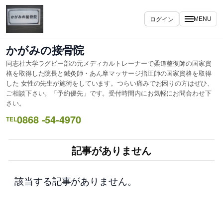
内
容
ログイン
MENU
を
ス
かがみの接骨院
キ
同志社大学ラグビー部の元メディカルトレーナーで柔道整復師の国家資
ッ
格を取得した院長と鍼灸師・あん摩マッサージ指圧師の国家資格を取得
プ
した 女性の先生が施術をしています。つらい痛みでお困りの方はぜひ、
ご相談下さい。「予約優先」です。受付時間内にお気軽にお問合わせ下
さい。
0868 -54-4970
TEL
記事がありません
該当する記事がありません。