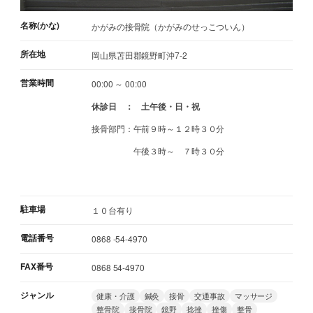
名称(かな)
かがみの接骨院（かがみのせっこついん）
所在地
岡山県苫田郡鏡野町沖7-2
営業時間
00:00 ～ 00:00
休診日 ： 土午後・日・祝
接骨部門：午前９時～１２時３０分
午後３時～ ７時３０分
駐車場
１０台有り
電話番号
0868 -54-4970
FAX番号
0868 54-4970
ジャンル
健康・介護
鍼灸
接骨
交通事故
マッサージ
整骨院
接骨院
鏡野
捻挫
挫傷
整骨