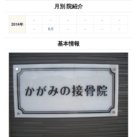
月別 院紹介
–
–
–
–
–
–
2014年
–
8月
–
–
–
–
基本情報