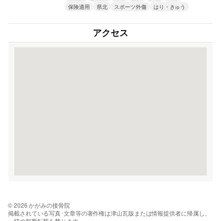
保険適用
県北
スポーツ外傷
はり・きゅう
アクセス
© 2026 かがみの接骨院
掲載されている写真･文章等の著作権は津山瓦版または情報提供者に帰属し、
一切の無断転載を禁じます。