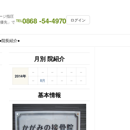
ージ指圧
0868 -54-4970
ログイン
TEL
約優先」で
●院長紹介●
月別 院紹介
–
–
–
–
–
–
2014年
–
8月
–
–
–
–
基本情報