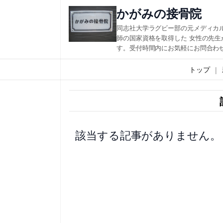
内
かがみの接骨院
容
同志社大学ラグビー部の元メディカ
を
師の国家資格を取得した 女性の先
す。受付時間内にお気軽にお問合わ
ス
キ
トップ
ッ
プ
該当する記事がありません。