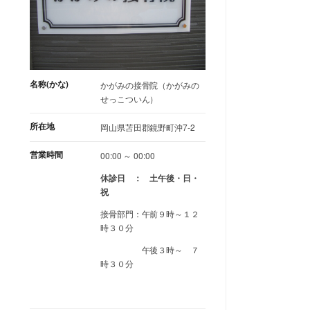
名称(かな)
かがみの接骨院（かがみの
せっこついん）
所在地
岡山県苫田郡鏡野町沖7-2
営業時間
00:00 ～ 00:00
休診日 ： 土午後・日・
祝
接骨部門：午前９時～１２
時３０分
午後３時～ ７
時３０分