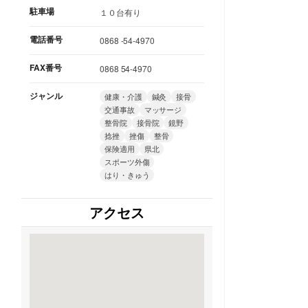
駐車場
１０台有り
電話番号
0868 -54-4970
FAX番号
0868 54-4970
ジャンル
健康・介護
鍼灸
接骨
交通事故
マッサージ
整骨院
接骨院
鏡野
捻挫
挫傷
整骨
保険適用
県北
スポーツ外傷
はり・きゅう
アクセス