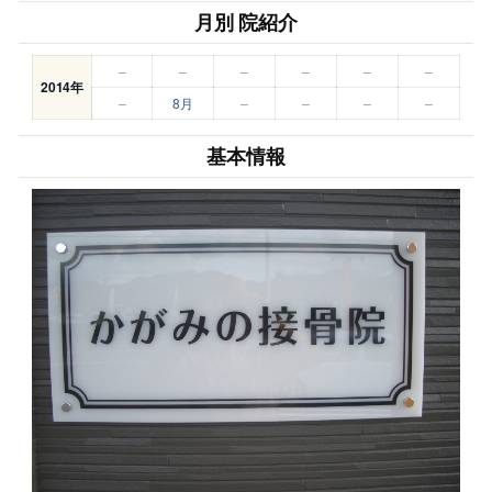
月別 院紹介
–
–
–
–
–
–
2014年
–
8月
–
–
–
–
基本情報