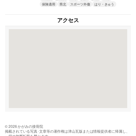
保険適用
県北
スポーツ外傷
はり・きゅう
アクセス
© 2026 かがみの接骨院
掲載されている写真･文章等の著作権は津山瓦版または情報提供者に帰属し、
一切の無断転載を禁じます。