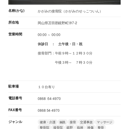
名称(かな)
かがみの接骨院（かがみのせっこついん）
所在地
岡山県苫田郡鏡野町沖7-2
営業時間
00:00 ～ 00:00
休診日 ： 土午後・日・祝
接骨部門：午前９時～１２時３０分
午後３時～ ７時３０分
駐車場
１０台有り
電話番号
0868 -54-4970
FAX番号
0868 54-4970
ジャンル
健康・介護
鍼灸
接骨
交通事故
マッサージ
整骨院
接骨院
鏡野
捻挫
挫傷
整骨