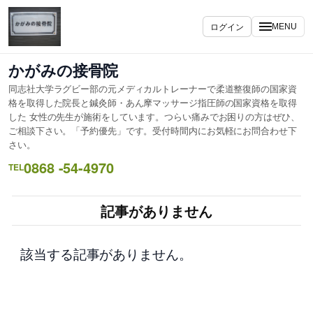
内
容
ログイン
MENU
を
ス
かがみの接骨院
キ
同志社大学ラグビー部の元メディカルトレーナーで柔道整復師の国家資
ッ
格を取得した院長と鍼灸師・あん摩マッサージ指圧師の国家資格を取得
プ
した 女性の先生が施術をしています。つらい痛みでお困りの方はぜひ、
ご相談下さい。「予約優先」です。受付時間内にお気軽にお問合わせ下
さい。
0868 -54-4970
TEL
記事がありません
該当する記事がありません。