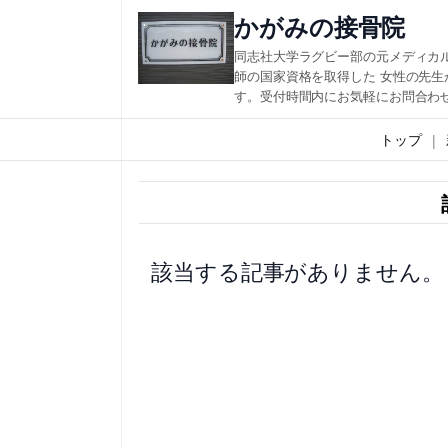
内
かがみの接骨院
容
同志社大学ラグビー部の元メディカ
を
師の国家資格を取得した 女性の先
す。受付時間内にお気軽にお問合わ
ス
キ
トップ
ッ
プ
該当する記事がありません。