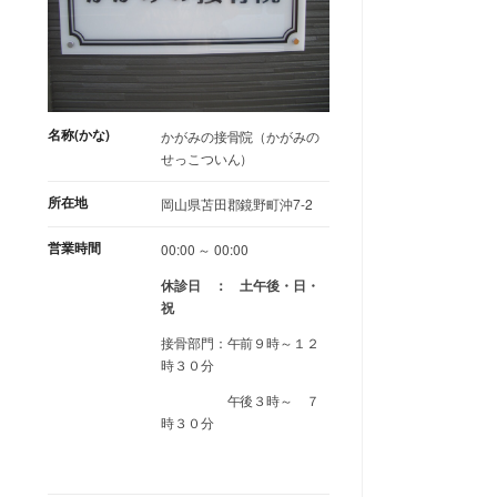
名称(かな)
かがみの接骨院（かがみの
せっこついん）
所在地
岡山県苫田郡鏡野町沖7-2
営業時間
00:00 ～ 00:00
休診日 ： 土午後・日・
祝
接骨部門：午前９時～１２
時３０分
午後３時～ ７
時３０分