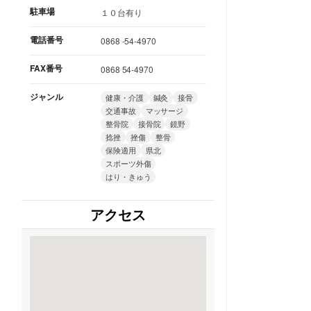
駐車場
１０台有り
電話番号
0868 -54-4970
FAX番号
0868 54-4970
ジャンル
健康・介護
鍼灸
接骨
交通事故
マッサージ
整骨院
接骨院
鏡野
捻挫
挫傷
整骨
保険適用
県北
スポーツ外傷
はり・きゅう
アクセス