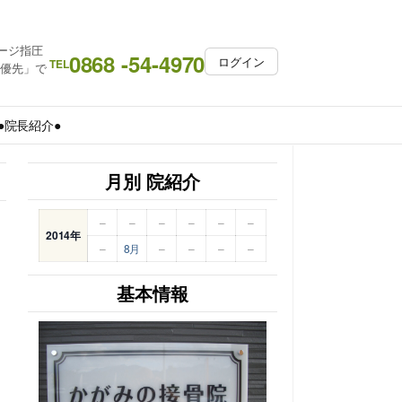
ージ指圧
0868 -54-4970
ログイン
TEL
約優先」で
●院長紹介●
月別 院紹介
–
–
–
–
–
–
2014年
–
8月
–
–
–
–
基本情報