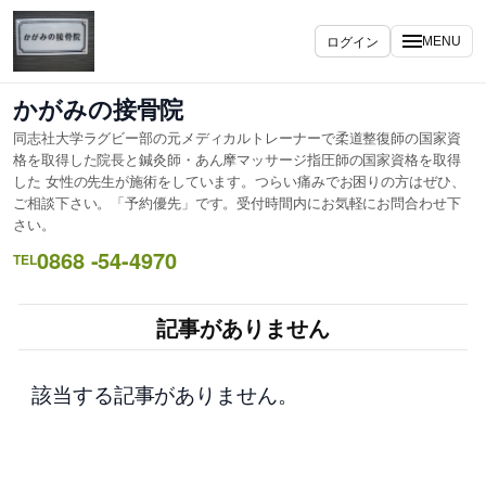
内
容
ログイン
MENU
を
ス
かがみの接骨院
キ
同志社大学ラグビー部の元メディカルトレーナーで柔道整復師の国家資
ッ
格を取得した院長と鍼灸師・あん摩マッサージ指圧師の国家資格を取得
プ
した 女性の先生が施術をしています。つらい痛みでお困りの方はぜひ、
ご相談下さい。「予約優先」です。受付時間内にお気軽にお問合わせ下
さい。
0868 -54-4970
TEL
記事がありません
該当する記事がありません。