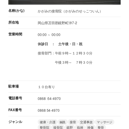
名称(かな)
かがみの接骨院（かがみのせっこついん）
所在地
岡山県苫田郡鏡野町沖7-2
営業時間
00:00 ～ 00:00
休診日 ： 土午後・日・祝
接骨部門：午前９時～１２時３０分
午後３時～ ７時３０分
駐車場
１０台有り
電話番号
0868 -54-4970
FAX番号
0868 54-4970
ジャンル
健康・介護
鍼灸
接骨
交通事故
マッサージ
整骨院
接骨院
鏡野
捻挫
挫傷
整骨