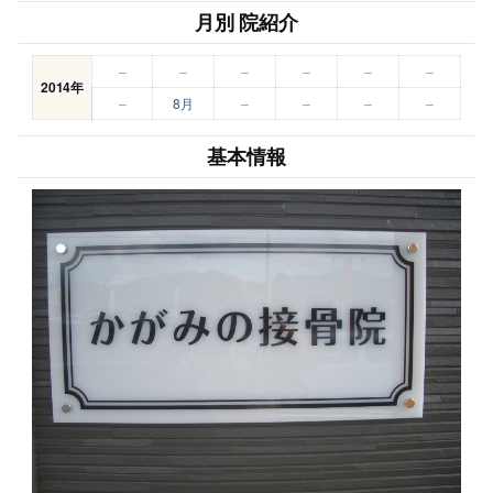
月別 院紹介
–
–
–
–
–
–
2014年
–
8月
–
–
–
–
基本情報