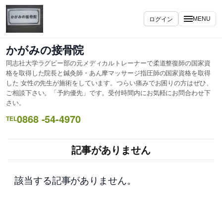
内
容
ログイン
MENU
を
ス
かがみの接骨院
キ
同志社大学ラグビー部の元メディカルトレーナーで柔道整復師の国家資
ッ
格を取得した院長と鍼灸師・あん摩マッサージ指圧師の国家資格を取得
プ
した 女性の先生が施術をしています。つらい痛みでお困りの方はぜひ、
ご相談下さい。「予約優先」です。受付時間内にお気軽にお問合わせ下
さい。
0868 -54-4970
TEL
記事がありません
該当する記事がありません。