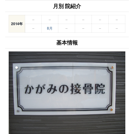
月別 院紹介
–
–
–
–
–
–
2014年
–
8月
–
–
–
–
基本情報