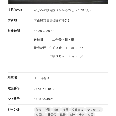
名称(かな)
かがみの接骨院（かがみのせっこついん）
所在地
岡山県苫田郡鏡野町沖7-2
営業時間
00:00 ～ 00:00
休診日 ： 土午後・日・祝
接骨部門：午前９時～１２時３０分
午後３時～ ７時３０分
駐車場
１０台有り
電話番号
0868 -54-4970
FAX番号
0868 54-4970
ジャンル
健康・介護
鍼灸
接骨
交通事故
マッサージ
整骨院
接骨院
鏡野
捻挫
挫傷
整骨