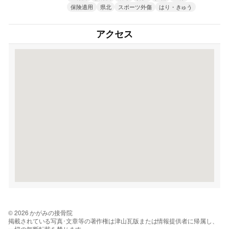
保険適用
県北
スポーツ外傷
はり・きゅう
アクセス
© 2026 かがみの接骨院
掲載されている写真･文章等の著作権は津山瓦版または情報提供者に帰属し、
一切の無断転載を禁じます。