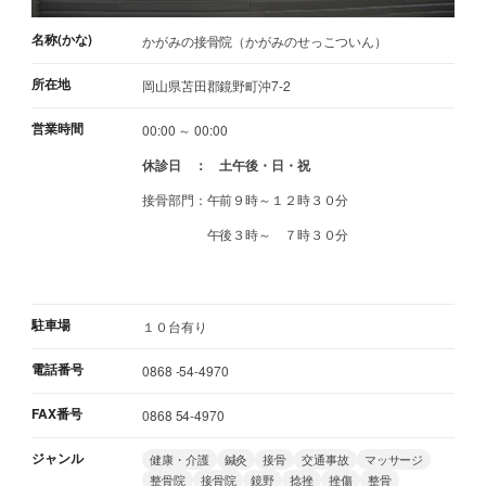
名称(かな)
かがみの接骨院（かがみのせっこついん）
所在地
岡山県苫田郡鏡野町沖7-2
営業時間
00:00 ～ 00:00
休診日 ： 土午後・日・祝
接骨部門：午前９時～１２時３０分
午後３時～ ７時３０分
駐車場
１０台有り
電話番号
0868 -54-4970
FAX番号
0868 54-4970
ジャンル
健康・介護
鍼灸
接骨
交通事故
マッサージ
整骨院
接骨院
鏡野
捻挫
挫傷
整骨