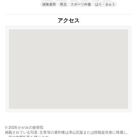
保険適用
県北
スポーツ外傷
はり・きゅう
アクセス
© 2026 かがみの接骨院
掲載されている写真･文章等の著作権は津山瓦版または情報提供者に帰属し、
一切の無断転載を禁じます。