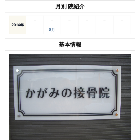
月別 院紹介
–
–
–
–
–
–
2014年
–
8月
–
–
–
–
基本情報