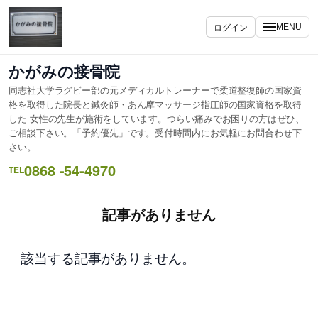
内
容
ログイン
MENU
を
ス
かがみの接骨院
キ
同志社大学ラグビー部の元メディカルトレーナーで柔道整復師の国家資
ッ
格を取得した院長と鍼灸師・あん摩マッサージ指圧師の国家資格を取得
プ
した 女性の先生が施術をしています。つらい痛みでお困りの方はぜひ、
ご相談下さい。「予約優先」です。受付時間内にお気軽にお問合わせ下
さい。
0868 -54-4970
TEL
記事がありません
該当する記事がありません。