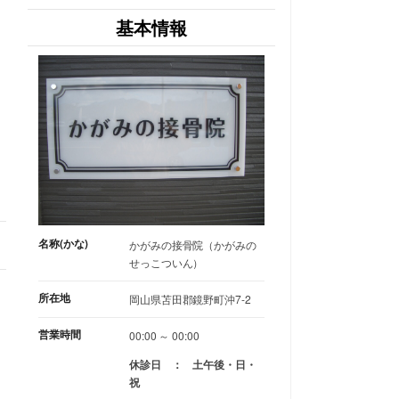
基本情報
名称(かな)
かがみの接骨院（かがみの
せっこついん）
所在地
岡山県苫田郡鏡野町沖7-2
営業時間
00:00 ～ 00:00
休診日 ： 土午後・日・
祝