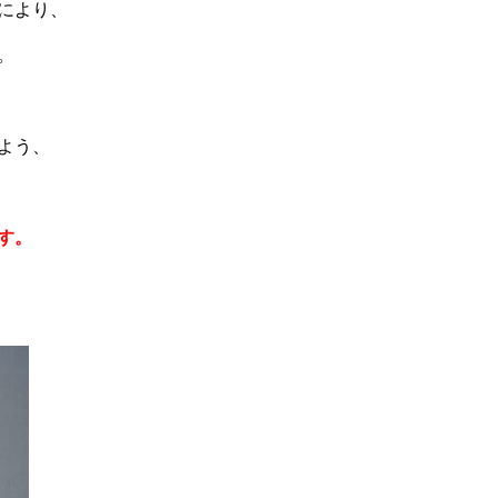
により、
。
よう、
す。