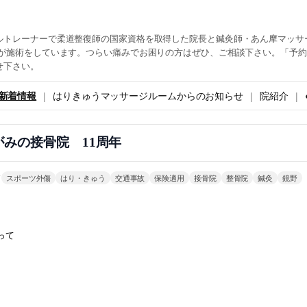
ルトレーナーで柔道整復師の国家資格を取得した院長と鍼灸師・あん摩マッサ
生が施術をしています。つらい痛みでお困りの方はぜひ、ご相談下さい。「予
せ下さい。
新着情報
はりきゅうマッサージルームからのお知らせ
院紹介
がみの接骨院 11周年
ド
スポーツ外傷
はり・きゅう
交通事故
保険適用
接骨院
整骨院
鍼灸
鏡野
って