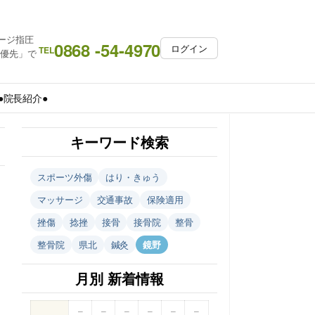
ージ指圧
0868 -54-4970
ログイン
TEL
約優先」で
●院長紹介●
キーワード検索
スポーツ外傷
はり・きゅう
マッサージ
交通事故
保険適用
挫傷
捻挫
接骨
接骨院
整骨
整骨院
県北
鍼灸
鏡野
月別 新着情報
–
–
–
–
–
–