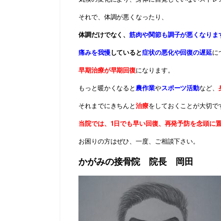
それで、体調が悪くなったり、
体調だけでなく、
筋肉や関節も調子が悪くなりま
痛みを我慢
していると
症状の悪化や回復の遅延
に
早期治療が早期回復
になります。
もっと暖かくなると
農作業
や
スポーツ活動
など、
それまでにきちんと
治療
をしておくことが大切で
当院では、1日でも早い回復、再発予防を念頭に
お困りの方はぜひ、一度、ご相談下さい。
かがみの接骨院 院長 岡田