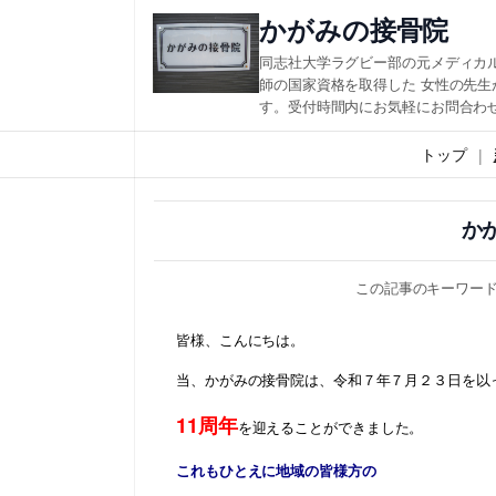
内
かがみの接骨院
容
同志社大学ラグビー部の元メディカ
を
師の国家資格を取得した 女性の先
す。受付時間内にお気軽にお問合わ
ス
キ
トップ
ッ
プ
か
この記事のキーワー
皆様、こんにちは。
当、かがみの接骨院は、令和７年７月２３日を以
11周年
を迎えることができました。
これもひとえに地域の皆様方の