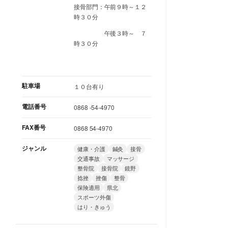
接骨部門：午前９時～１２
時３０分
午後３時～ ７
時３０分
駐車場
１０台有り
電話番号
0868 -54-4970
FAX番号
0868 54-4970
ジャンル
健康・介護
鍼灸
接骨
交通事故
マッサージ
整骨院
接骨院
鏡野
捻挫
挫傷
整骨
保険適用
県北
スポーツ外傷
はり・きゅう